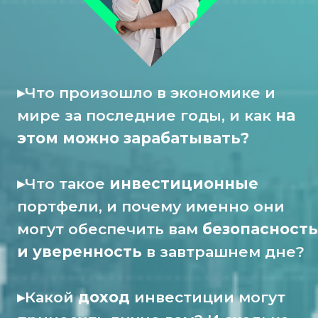
этом можно зарабатывать?
▸Что такое
инвестиционные
портфели, и почему именно они
могут обеспечить вам
безопасность
и уверенность
в завтрашнем дне?
▸Какой
доход
инвестиции могут
приносить лично вам? И сколько
нужно откладывать, чтобы
создать
капитал
?
Зарегистрироваться и
получить