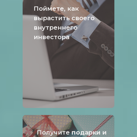
Поймете, как
вырастить своего
внутреннего
инвестора
Получите
подарки и