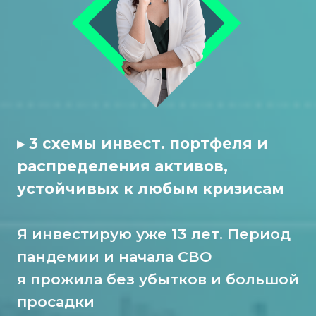
▸ 3 схемы инвест. портфеля и
распределения активов,
устойчивых к любым кризисам
Я инвестирую уже 13 лет. Период
пандемии и начала СВО
я прожила без убытков и большой
просадки
▸ Собираем ИДЕАЛЬНЫЙ
инвест.портфель в прямом
эфире
▸ТОП ошибок при старте
в инвестициях
Регистрируйся и
получи 2 подарка прямо
сейчас:
Подборка вкладов и облигаций